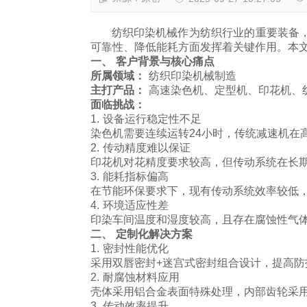
纺织印染机械作为纺织行业的重要装备，其
可靠性、降低能耗方面发挥着关键作用。本
一、 客户背景与核心痛点
所属领域：
纺织印染机械制造
主打产品：
高速染色机、定型机、印花机、
面临挑战：
1. 设备运行稳定性不足
染色机需要连续运转24小时，传统减速机在
2. 传动精度难以保证
印花机对花精度要求较高，但传动系统在长
3. 能耗指标偏高
在节能环保要求下，现有传动系统效率较低
4. 环境适应性差
印染车间温度和湿度较高，且存在腐蚀性气
二、 定制化解决方案
1. 密封性能优化
采用双唇密封+迷宫式密封组合设计，提高防
2. 耐腐蚀材料应用
壳体采用铝合金表面特殊处理，内部齿轮采
3. 传动效率提升