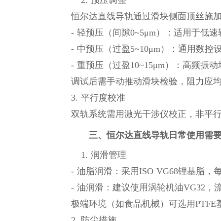
2. 预压调整
恒尔达直线导轨通过滑块侧面顶丝施加
- 轻预压（间隙0~5μm）：适用于低速
- 中预压（过盈5~10μm）：通用数控
- 重预压（过盈10~15μm）：高频振动
调试后需手动推动滑块检验，阻力应均
3. 平行度校准
双轨系统需用激光干涉仪校正，非平行度≤0.
三、恒尔达直线导轨日常使用需
1. 润滑管理
- 油脂润滑：采用ISO VG68锂基脂，每1
- 油润滑：建议使用涡轮机油VG32，流量
极端环境（如食品机械）可选用PTFE
2. 防尘措施