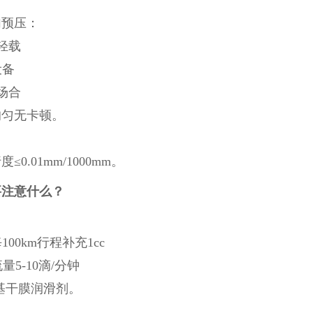
预压：
轻载
设备
场合
匀无卡顿。
01mm/1000mm。
要注意什么？
00km行程补充1cc
5-10滴/分钟
基干膜润滑剂。