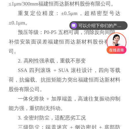
≤1μm/300mm福建恒而达新材料股份有限公司。
重复定位精度：±0.5μm，超精密型号达
±0.1μm。
可以介绍下你们的产品么
你们是怎么收费的呢
预压等级：P0-P5 五档可调，消除反向间隙，
补偿安装面误差福建恒而达新材料股份有限公
司。
2. 高刚性强承载，重载不形变
SSA 四列滚珠 + SUA 滚柱设计，四向等载
荷，抗偏载、抗扭矩能力突出福建恒而达新材料
股份有限公司。
一体化滑块 + 加厚端盖，高速往复振动抑制
能力强，重切削无抖动。
3. 全密封防尘，适配恶劣工况
三级防尘：端盖迷宫 + 侧边密封 + 底部防