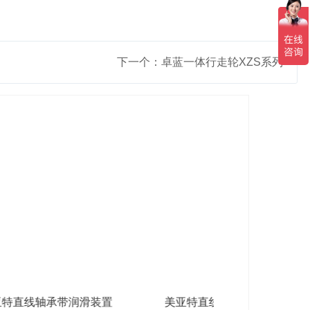
下一个：卓蓝一体行走轮XZS系列
装置
美亚特直线轴承紧凑型系列
美亚特直线