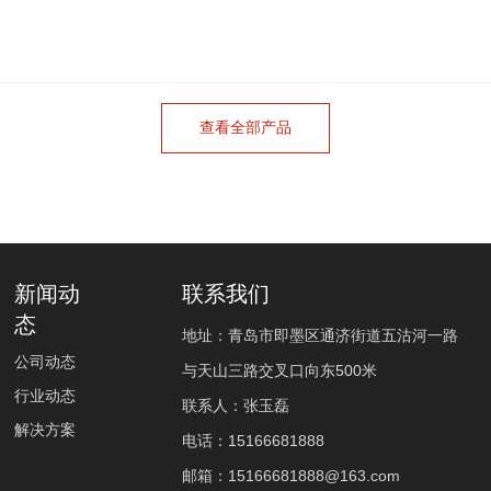
系列
查看全部产品
新闻动
联系我们
态
地址：青岛市即墨区通济街道五沽河一路
公司动态
与天山三路交叉口向东500米
行业动态
联系人：张玉磊
解决方案
电话：
15166681888
邮箱：
15166681888
@163.com