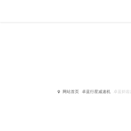
PRODUCT CEN
高速度/高负荷/高刚性/高
厂家直销·品质保障
网站首页
卓蓝行星减速机
卓蓝斜齿