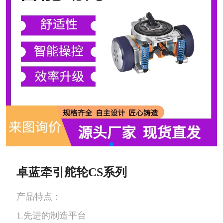
卓蓝牵引舵轮CS系列
产品特点：

1.先进的制造平台
