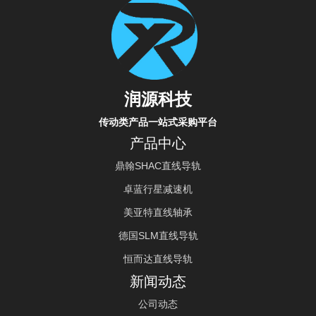
润源科技
传动类产品一站式采购平台
产品中心
鼎翰SHAC直线导轨
卓蓝行星减速机
美亚特直线轴承
德国SLM直线导轨
恒而达直线导轨
新闻动态
公司动态