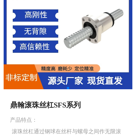
鼎翰滚珠丝杠SFS系列
产品特点：

 滚珠丝杠通过钢球在丝杆与螺母之间作无限滚