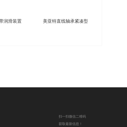
置
美亚特直线轴承紧凑型系列
美亚特直线轴
系
扫一扫微信二维码
获取最新信息！