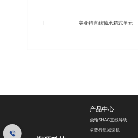
轴支座系列
美亚特直线轴承箱式单元
产品中心
鼎翰SHAC直线导轨
卓蓝行星减速机