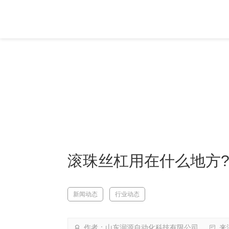
独
具匠心，精密传动设备
助力智能制造走向智能自
滚珠丝杠用在什么地方
新闻动态
行业动态
作者：山东润源自动化科技有限公司
来